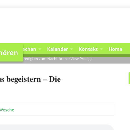
Mitmachen
Kalender
Kontakt
Home
hören
 10:30 Uhr
>
Predigten zum Nachhören
>
View Predigt
s begeistern – Die
 Wesche