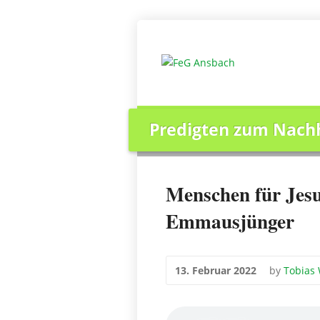
Über uns
Regelmäßiges
Predigten zum Nach
Home
>
Regelmäßiges
>
Gottesdienst um
Menschen für Jesu
Emmausjünger
13. Februar 2022
by
Tobias