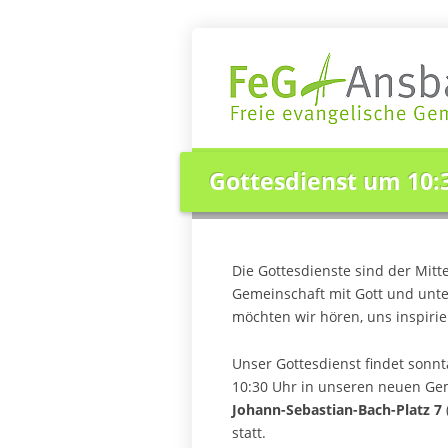
Über uns
Regelmäßiges
Gottesdienst um 10:
Home
>
Regelmäßiges
>
Gottesdienst um
Die Gottesdienste sind der Mit
Gemeinschaft mit Gott und unt
möchten wir hören, uns inspiri
Unser Gottesdienst findet sonn
10:30 Uhr in unseren neuen 
Johann-Sebastian-Bach-Platz 7
statt.