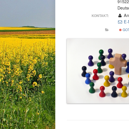
91522
Deuts
Ani
KONTAKT:
E-
GOT